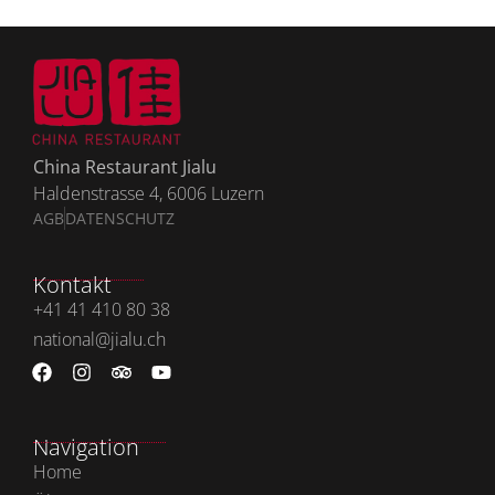
China Restaurant Jialu
Haldenstrasse 4, 6006 Luzern
AGB
DATENSCHUTZ
Kontakt
+41 41 410 80 38
national@jialu.ch
Navigation
Home