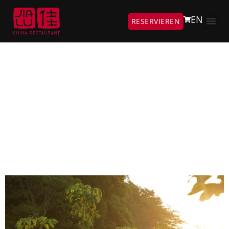
EN
RESERVIEREN
Autor:
jialu
Der Jialu Bewertungswald