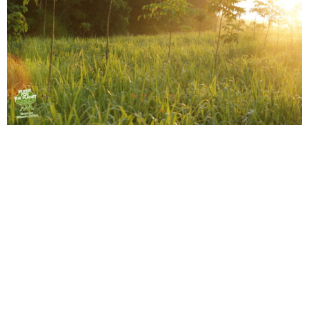
Wir lassen für erhaltene Bewertungen Bäume zu
pflanzen! Damit uns Menschen, und
nachfolgenden Generationen auch, ein gesunder
Planet erhalten bleibt, ist es unbedingt notwendig,
dass entwaldete Gebiete wieder aufgeforstet
werden. Den Kampf gegen Umweltzerstörung
bestreiten wir alle gemeinsam. Jede abgegebene
Bewertung pflanzt einen neuen Baum.
ReviewForest erfasst die Bewertung und stellt
sicher, dass die Bäume […]