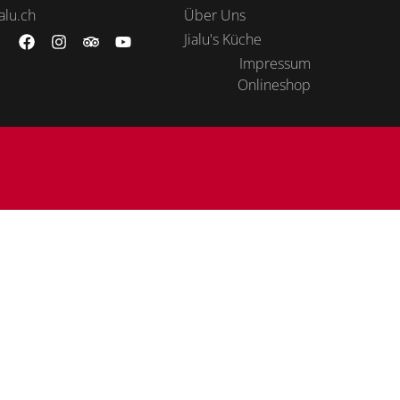
alu.ch
Über Uns
Jialu's Küche
Impressum
Onlineshop