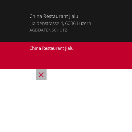
China Restaurant Jialu
Haldenstrasse 4, 6006 Luzern
AGB
DATENSCHUTZ
China Restaurant Jialu