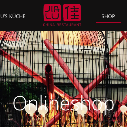
LU’S KÜCHE
SHOP
Onlineshop
jialu