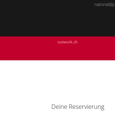
national@ji
outwork.ch
Deine Reservierung