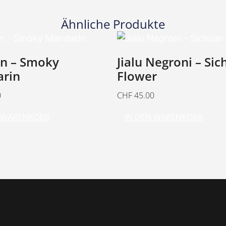
Ähnliche Produkte
in – Smoky
Jialu Negroni – Si
rin
Flower
0
CHF
45.00
N WARENKORB
IN DEN WARENKORB