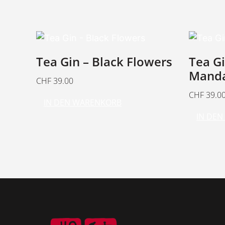
Tea Gin – Black Flowers
Tea G
Manda
CHF
39.00
CHF
39.0
IN DEN WARENKORB
IN DE