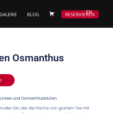
EN
GALERIE
BLOG
RESERVIEREN
een Osmanthus
b
rüntee und Osmanthusblüten
rvoller Gin, der die Frische von grünem Tee mit